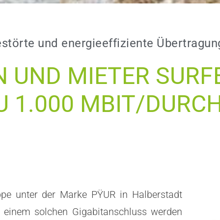
estörte und energieeffiziente Übertragun
 UND MIETER SURF
ZU 1.000 MBIT/DURC
uppe unter der Marke PŸUR in Halberstadt
it einem solchen Gigabitanschluss werden