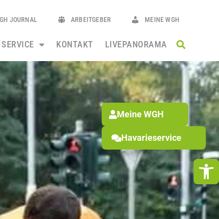
GH JOURNAL
ARBEITGEBER
MEINE WGH
SERVICE
KONTAKT
LIVEPANORAMA
Meine WGH
Havarieservice
We