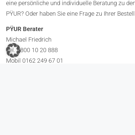
eine persönliche und individuelle Beratung zu de
PŸUR? Oder haben Sie eine Frage zu Ihrer Bestell
PŸUR Berater
Michael Friedrich
Tel. 0800 10 20 888
Mobil 0162 249 67 01
E-Mail: m.friedrich@pyur-berater.com
PŸUR Kundenbüro
Woort 5
38820 Halberstadt
Öffnungszeiten:
Di und Do 14:30 – 17 Uhr