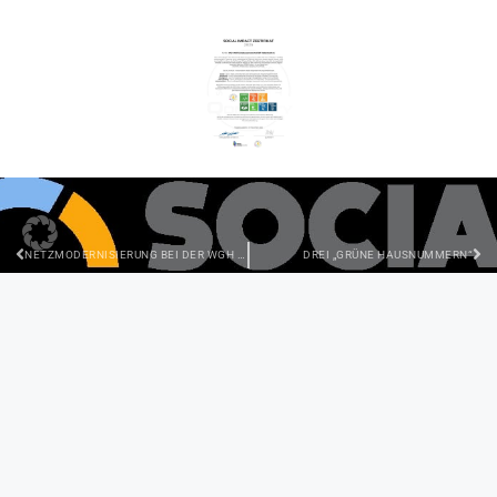
NETZMODERNISIERUNG BEI DER WGH HALBERSTADT TECHNIK-CHECK IN IHREN WOHNUNGEN
DREI „GRÜNE HAUSNUMMERN“