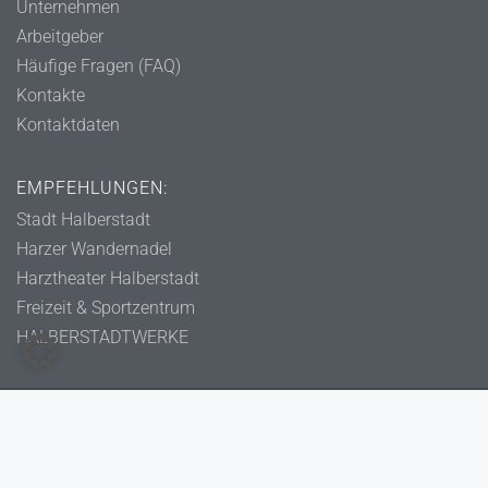
Unternehmen
Arbeitgeber
Häufige Fragen (FAQ)
Kontakte
Kontaktdaten
EMPFEHLUNGEN:
Stadt Halberstadt
Harzer Wandernadel
Harztheater Halberstadt
Freizeit & Sportzentrum
HALBERSTADTWERKE
Copyright 2023 - WGH eG - Alle Rechte vorbehalten.
Impressum
Datenschutzerklärung