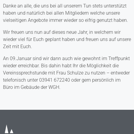
Danke an alle, die uns bei all unserem Tun stets unterstützt
haben und natürlich bei allen Mitgliedern welche unsere
vielseitigen Angebote immer wieder so eifrig genutzt haben.
Wir freuen uns nun auf dieses neue Jahr, in welchem wir
wieder viel für Euch geplant haben und freuen uns auf unsere
Zeit mit Euch.
An 09.Januar sind wir dann auch wie gewohnt im Treffpunkt
wieder erreichbar. Bis dahin habt Ihr die Möglichkeit die
Vereinssprechstunde mit Frau Schulze zu nutzen – entweder
telefonisch unter 03941 672240 oder gern persönlich im
Büro im Gebäude der WGH.
20221028_074638 - Kopie
20221129_140858 - Kopie
20221129_151058 - Kopie
20221129_151105 - Kopie
20221130_112644 - Kopie
20221130_112814 - Kopie
20221130_125124 - Kopie
20221130_125130 - Kopie
20221130_125133 - Kopie
20221130_125140 - Kopie
20221130_161111 - Kopie
20221028_135426 - Kopie
20221115_143826 - Kopie
20221129_142137 - Kopie
20221130_112644 - Kopie
20221130_112814 - Kopie
20221130_125124 - Kopie
20221130_125130 - Kopie
20221130_125133 - Kopie
20221130_125140 - Kopie
20221130_161111 - Kopie
IMG-20221130-WA0001
IMG-20221130-WA0072
IMG-20221130-WA0001
IMG-20221130-WA0002
IMG-20221130-WA0003
IMG-20221130-WA0007
IMG-20221130-WA0020
IMG-20221130-WA0031
IMG-20221130-WA0072
20221027_124641
20221027_144129
20221027_144929
20221027_124614
20221027_124736
20221027_144113
20221027_144120
20221028_074625
20221028_101227
20221129_140913
20221130_112721