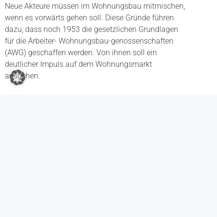
Neue Akteure müssen im Wohnungsbau mitmischen,
wenn es vorwärts gehen soll. Diese Gründe führen
dazu, dass noch 1953 die gesetzlichen Grundlagen
für die Arbeiter- Wohnungsbau-genossenschaften
(AWG) geschaffen werden. Von ihnen soll ein
deutlicher Impuls auf dem Wohnungsmarkt
ausgehen.
chronik_14_1953
AB 1954: DIE AWG “THOMAS MÜNTZER”
AB 1954: WIEDERAUFBAU DER ZERSTÖRTEN INNENSTADT
Zurück zur "Historie"