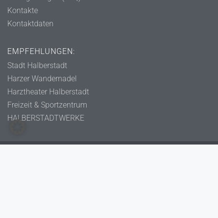
Kontakte
Kontaktdaten
EMPFEHLUNGEN:
Stadt Halberstadt
Harzer Wandernadel
Harztheater Halberstadt
Freizeit & Sportzentrum
HALBERSTADTWERKE
Copyright 2023 - WGH eG - Alle Rechte vorbehalten.
Impressum
Datenschutzerklärung
Erklärung zur Barrierefreiheit