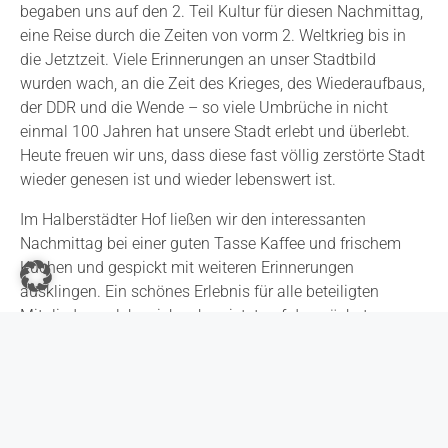
begaben uns auf den 2. Teil Kultur für diesen Nachmittag,
eine Reise durch die Zeiten von vorm 2. Weltkrieg bis in
die Jetztzeit. Viele Erinnerungen an unser Stadtbild
wurden wach, an die Zeit des Krieges, des Wiederaufbaus,
der DDR und die Wende – so viele Umbrüche in nicht
einmal 100 Jahren hat unsere Stadt erlebt und überlebt.
Heute freuen wir uns, dass diese fast völlig zerstörte Stadt
wieder genesen ist und wieder lebenswert ist.
Im Halberstädter Hof ließen wir den interessanten
Nachmittag bei einer guten Tasse Kaffee und frischem
Kuchen und gespickt mit weiteren Erinnerungen
ausklingen. Ein schönes Erlebnis für alle beteiligten
Mitglieder, welche sich schon jetzt auf den nächsten
Termin Ende Oktober freuen. Dann wird Dörthe Schröder
uns aus einem Buch von Bernd Lutz Lange vorlesen
“Magermilch und lange Strümpfe”. Dies wird jedoch nicht
einfach nur eine Lesung sondern jeder kann hier
zwischendrin seinen Beitrag dazugeben. Seid gespannt