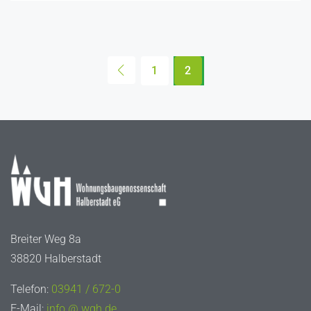
1
2
Breiter Weg 8a
38820 Halberstadt
Telefon:
03941 / 672-0
E-Mail:
info @ wgh.de